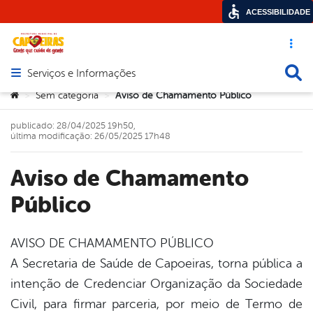
ACESSIBILIDADE
Acesso ráp
Busca
Serviços e Informações
Abrir menu principal de navegação
Você está aqui:
Sem categoria
Aviso de Chamamento Público
>
>
publicado: 28/04/2025 19h50,
última modificação: 26/05/2025 17h48
Aviso de Chamamento
Público
AVISO DE CHAMAMENTO PÚBLICO
A Secretaria de Saúde de Capoeiras, torna pública a
book
intenção de Credenciar Organização da Sociedade
Civil, para firmar parceria, por meio de Termo de