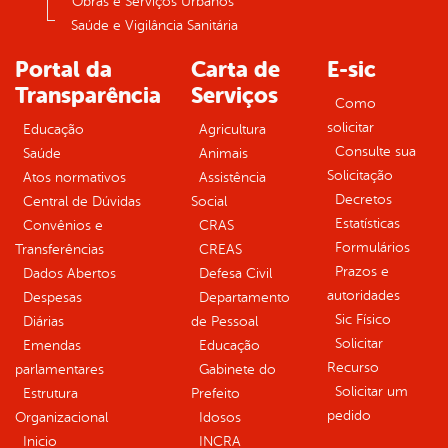
Obras e Serviços Urbanos
Saúde e Vigilância Sanitária
Portal da
Carta de
E-sic
Transparência
Serviços
Como
solicitar
Educação
Agricultura
Consulte sua
Saúde
Animais
Solicitação
Atos normativos
Assistência
Decretos
Central de Dúvidas
Social
Estatísticas
Convênios e
CRAS
Formulários
Transferências
CREAS
Prazos e
Dados Abertos
Defesa Civil
autoridades
Despesas
Departamento
Sic Físico
Diárias
de Pessoal
Solicitar
Emendas
Educação
Recurso
parlamentares
Gabinete do
Solicitar um
Estrutura
Prefeito
pedido
Organizacional
Idosos
Inicio
INCRA