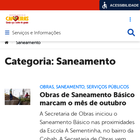
ACESSIBILIDADE
Acesso ráp
Busca
Serviços e Informações
Abrir menu principal de navegação
Você está aqui:
Saneamento
>
Categoria:
Saneamento
OBRAS
,
SANEAMENTO
,
SERVIÇOS PÚBLICOS
Obras de Saneamento Básico
marcam o mês de outubro
A Secretaria de Obras iniciou o
Saneamento Básico nas proximidades
da Escola A Sementinha, no bairro da
Cohab. A Secretaria de Obras vem