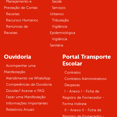
Planejamento e
Saúde
Prestação de Contas
Serviços
Receitas
Urbanos
Recursos Humanos
Tributação
Renúncias de
Vigilância
Receitas
Epidemiológica
Vigilância
Sanitária
Ouvidoria
Portal Transporte
Escolar
Acompanhar uma
Manifestação
Contratos
Atendimento via WhatsApp
Contratos Administrativos
Competências da Ouvidoria
Despesas
Dúvidas? Acesse o FAQ
I - Anexo I - Ficha de
Fazer uma Manifestação
Registro de Fornecedor -
Informações Importantes
Forma Indireta
Relatórios Anuais
II - Anexo II - Ficha de
Registro de Fornecedor -