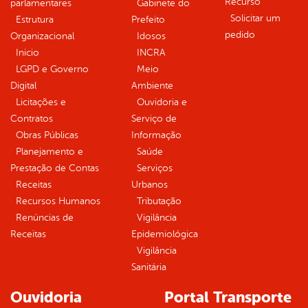
Recurso
parlamentares
Gabinete do
Solicitar um
Estrutura
Prefeito
pedido
Organizacional
Idosos
Inicio
INCRA
LGPD e Governo
Meio
Digital
Ambiente
Licitações e
Ouvidoria e
Contratos
Serviço de
Obras Públicas
Informação
Planejamento e
Saúde
Prestação de Contas
Serviços
Receitas
Urbanos
Recursos Humanos
Tributação
Renúncias de
Vigilância
Receitas
Epidemiológica
Vigilância
Sanitária
Ouvidoria
Portal Transporte