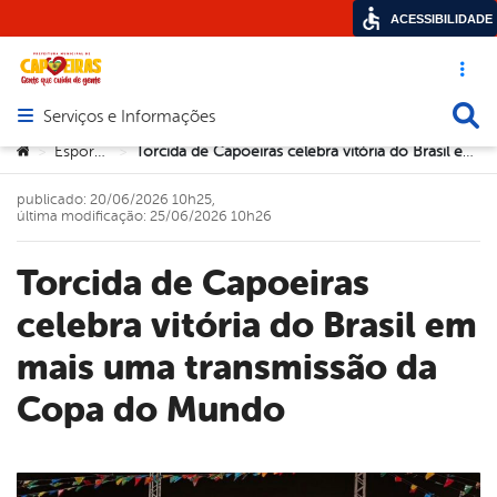
ACESSIBILIDADE
Acesso ráp
Busca
Serviços e Informações
Abrir menu principal de navegação
Você está aqui:
Esportes
Torcida de Capoeiras celebra vitória do Brasil em mais uma transmissão da Copa do Mundo
>
>
publicado: 20/06/2026 10h25,
última modificação: 25/06/2026 10h26
Torcida de Capoeiras
celebra vitória do Brasil em
mais uma transmissão da
Copa do Mundo