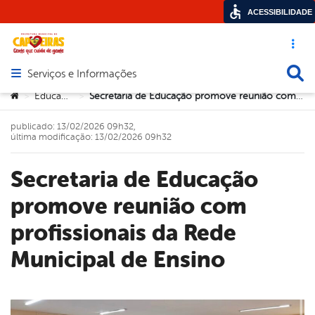
ACESSIBILIDADE
Acesso ráp
Busca
Serviços e Informações
Abrir menu principal de navegação
Você está aqui:
Educação
Secretaria de Educação promove reunião com profissionais da Rede Municipal de Ensino
>
>
publicado: 13/02/2026 09h32,
última modificação: 13/02/2026 09h32
Secretaria de Educação
promove reunião com
profissionais da Rede
Municipal de Ensino