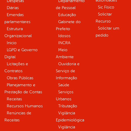
autoridades
Despesas
Departamento
Sic Físico
Diárias
de Pessoal
Solicitar
Emendas
Educação
Recurso
parlamentares
Gabinete do
Solicitar um
Estrutura
Prefeito
pedido
Organizacional
Idosos
Inicio
INCRA
LGPD e Governo
Meio
Digital
Ambiente
Licitações e
Ouvidoria e
Contratos
Serviço de
Obras Públicas
Informação
Planejamento e
Saúde
Prestação de Contas
Serviços
Receitas
Urbanos
Recursos Humanos
Tributação
Renúncias de
Vigilância
Receitas
Epidemiológica
Vigilância