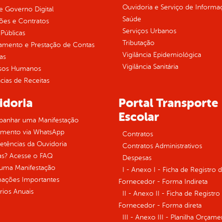
Ouvidoria e Serviço de Informa
 Governo Digital
Saúde
ções e Contratos
Serviços Urbanos
Públicas
Tributação
jamento e Prestação de Contas
Vigilância Epidemiológica
as
Vigilância Sanitária
sos Humanos
ias de Receitas
idoria
Portal Transporte
Escolar
anhar uma Manifestação
imento via WhatsApp
Contratos
tências da Ouvidoria
Contratos Administrativos
as? Acesse o FAQ
Despesas
 uma Manifestação
I - Anexo I - Ficha de Registro 
mações Importantes
Fornecedor - Forma Indireta
rios Anuais
II - Anexo II - Ficha de Registro
Fornecedor - Forma direta
III - Anexo III - Planilha Orçame