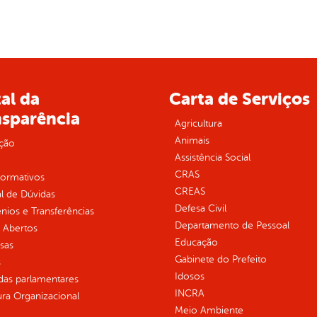
al da
Carta de Serviços
nsparência
Agricultura
Animais
ção
Assistência Social
CRAS
normativos
CREAS
l de Dúvidas
Defesa Civil
ios e Transferências
Departamento de Pessoal
 Abertos
Educação
sas
Gabinete do Prefeito
s
Idosos
as parlamentares
INCRA
ura Organizacional
Meio Ambiente