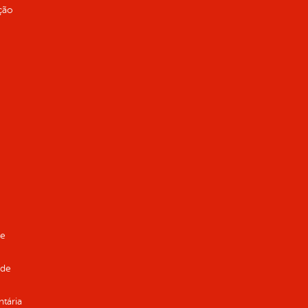
ção
de
 de
ntária