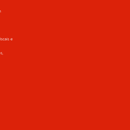
m
iscais e
s,