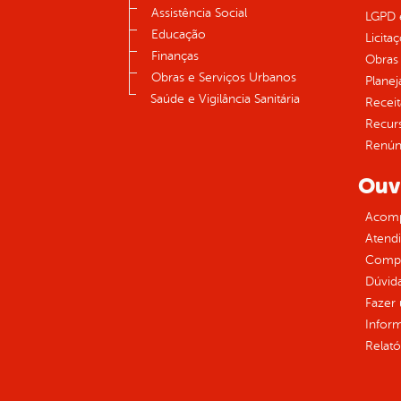
Assistência Social
LGPD e
Educação
Licita
Finanças
Obras 
Obras e Serviços Urbanos
Plane
Saúde e Vigilância Sanitária
Receit
Recur
Renúnc
Ouv
Acomp
Atend
Compe
Dúvid
Fazer
Infor
Relató