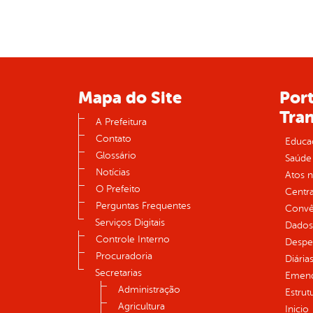
Mapa do Site
Port
Tra
A Prefeitura
Contato
Educa
Glossário
Saúde
Notícias
Atos 
O Prefeito
Centra
Perguntas Frequentes
Convên
Serviços Digitais
Dados
Controle Interno
Despe
Procuradoria
Diária
Secretarias
Emend
Administração
Estrut
Agricultura
Inicio