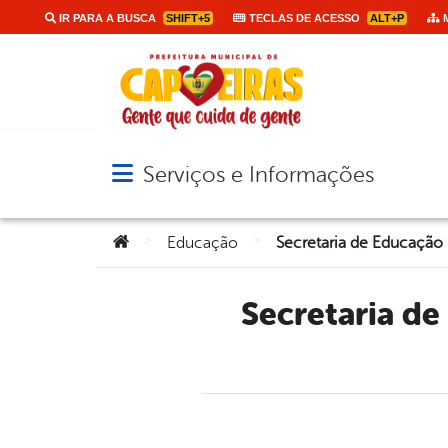
IR PARA A BUSCA
SHIFT+5
TECLAS DE ACESSO
ALT+P
M
Serviços e Informações
Abrir menu principal de navegação
Você está aqui:
>
>
Educação
Secretaria de Educação inicia maratona de formaturas da