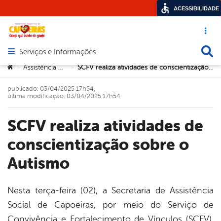
ACESSIBILIDADE
Acesso ráp
Busca
Serviços e Informações
Abrir menu principal de navegação
Você está aqui:
Assistência Social
SCFV realiza atividades de conscientização sobre o Autismo
>
>
publicado: 03/04/2025 17h54,
última modificação: 03/04/2025 17h54
SCFV realiza atividades de
conscientização sobre o
Autismo
Nesta terça-feira (02), a Secretaria de Assistência
Social de Capoeiras, por meio do Serviço de
book
Convivência e Fortalecimento de Vínculos (SCFV),