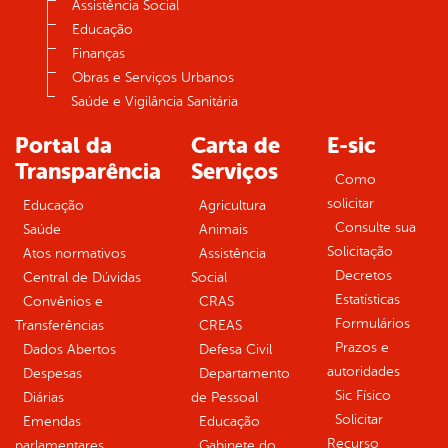
Assistência Social
Educação
Finanças
Obras e Serviços Urbanos
Saúde e Vigilância Sanitária
Portal da
Carta de
E-sic
Transparência
Serviços
Como
solicitar
Educação
Agricultura
Consulte sua
Saúde
Animais
Solicitação
Atos normativos
Assistência
Decretos
Central de Dúvidas
Social
Estatísticas
Convênios e
CRAS
Formulários
Transferências
CREAS
Prazos e
Dados Abertos
Defesa Civil
autoridades
Despesas
Departamento
Sic Físico
Diárias
de Pessoal
Solicitar
Emendas
Educação
Recurso
parlamentares
Gabinete do