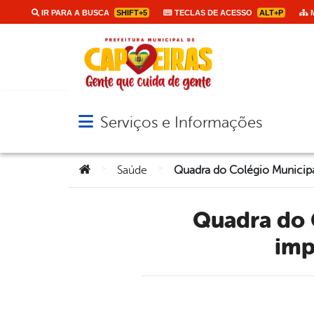
IR PARA A BUSCA
SHIFT+5
TECLAS DE ACESSO
ALT+P
M
Serviços e Informações
Abrir menu principal de navegação
Você está aqui:
>
>
Saúde
Quadra do Colégio Municipal é revitalizada e recebe
imp