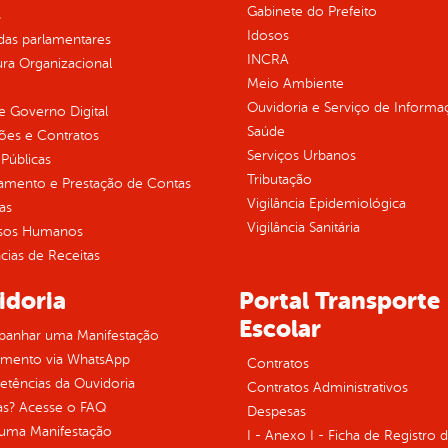
Gabinete do Prefeito
s
Idosos
as parlamentares
INCRA
ura Organizacional
Meio Ambiente
Ouvidoria e Serviço de Informa
 Governo Digital
Saúde
ções e Contratos
Serviços Urbanos
Públicas
Tributação
jamento e Prestação de Contas
Vigilância Epidemiológica
as
Vigilância Sanitária
sos Humanos
ias de Receitas
idoria
Portal Transporte
Escolar
anhar uma Manifestação
imento via WhatsApp
Contratos
tências da Ouvidoria
Contratos Administrativos
as? Acesse o FAQ
Despesas
 uma Manifestação
I - Anexo I - Ficha de Registro 