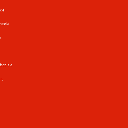
 de
ntária
m
iscais e
s,