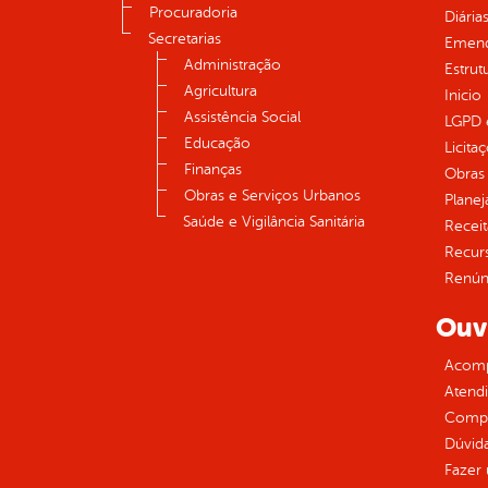
Procuradoria
Diária
Secretarias
Emend
Administração
Estrut
Agricultura
Inicio
Assistência Social
LGPD e
Educação
Licita
Finanças
Obras 
Obras e Serviços Urbanos
Plane
Saúde e Vigilância Sanitária
Receit
Recur
Renúnc
Ouv
Acomp
Atend
Compe
Dúvid
Fazer