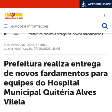
ACESSIBILIDADE
Acesso ráp
Busca
Serviços e Informações
Abrir menu principal de navegação
Você está aqui:
Saúde
Prefeitura realiza entrega de novos fardamentos para equipes do Hospital Municipal Quitéria Alves Vilela
>
>
publicado: 24/10/2025 11h03,
última modificação: 27/10/2025 11h06
Prefeitura realiza entrega
de novos fardamentos para
equipes do Hospital
Municipal Quitéria Alves
Vilela