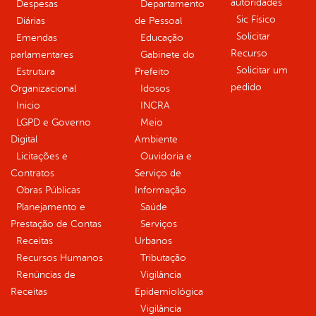
autoridades
Despesas
Departamento
Sic Físico
Diárias
de Pessoal
Solicitar
Emendas
Educação
Recurso
parlamentares
Gabinete do
Solicitar um
Estrutura
Prefeito
pedido
Organizacional
Idosos
Inicio
INCRA
LGPD e Governo
Meio
Digital
Ambiente
Licitações e
Ouvidoria e
Contratos
Serviço de
Obras Públicas
Informação
Planejamento e
Saúde
Prestação de Contas
Serviços
Receitas
Urbanos
Recursos Humanos
Tributação
Renúncias de
Vigilância
Receitas
Epidemiológica
Vigilância