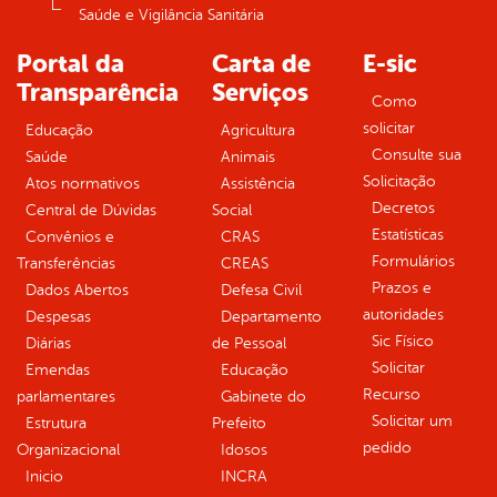
Saúde e Vigilância Sanitária
Portal da
Carta de
E-sic
Transparência
Serviços
Como
solicitar
Educação
Agricultura
Consulte sua
Saúde
Animais
Solicitação
Atos normativos
Assistência
Decretos
Central de Dúvidas
Social
Estatísticas
Convênios e
CRAS
Formulários
Transferências
CREAS
Prazos e
Dados Abertos
Defesa Civil
autoridades
Despesas
Departamento
Sic Físico
Diárias
de Pessoal
Solicitar
Emendas
Educação
Recurso
parlamentares
Gabinete do
Solicitar um
Estrutura
Prefeito
pedido
Organizacional
Idosos
Inicio
INCRA