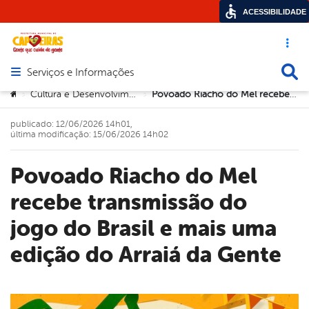
ACESSIBILIDADE
Acesso ráp
Busca
Serviços e Informações
Abrir menu principal de navegação
Você está aqui:
Cultura e Desenvolvimento Econômico
Povoado Riacho do Mel recebe transmissão do jogo do Brasil e mais uma edição do Arraiá da Gente
>
>
publicado: 12/06/2026 14h01,
última modificação: 15/06/2026 14h02
Povoado Riacho do Mel
recebe transmissão do
jogo do Brasil e mais uma
edição do Arraiá da Gente