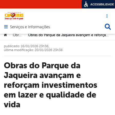
ACESSIBILIDADE
Acesso ráp
Busca
Serviços e Informações
Abrir menu principal de navegação
Você está aqui:
Obras
Obras do Parque da Jaqueira avançam e reforçam investimentos em lazer e qualidade de vida
>
>
publicado: 16/01/2026 23h36,
última modificação: 20/01/2026 23h38
Obras do Parque da
Jaqueira avançam e
reforçam investimentos
em lazer e qualidade de
vida