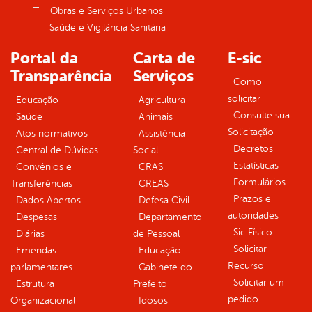
Obras e Serviços Urbanos
Saúde e Vigilância Sanitária
Portal da
Carta de
E-sic
Transparência
Serviços
Como
solicitar
Educação
Agricultura
Consulte sua
Saúde
Animais
Solicitação
Atos normativos
Assistência
Decretos
Central de Dúvidas
Social
Estatísticas
Convênios e
CRAS
Formulários
Transferências
CREAS
Prazos e
Dados Abertos
Defesa Civil
autoridades
Despesas
Departamento
Sic Físico
Diárias
de Pessoal
Solicitar
Emendas
Educação
Recurso
parlamentares
Gabinete do
Solicitar um
Estrutura
Prefeito
pedido
Organizacional
Idosos