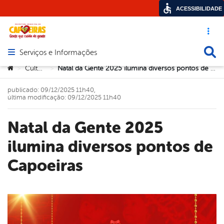
ACESSIBILIDADE
Acesso ráp
Busca
Serviços e Informações
Abrir menu principal de navegação
Você está aqui:
Cultura
Natal da Gente 2025 ilumina diversos pontos de Capoeiras
>
>
publicado: 09/12/2025 11h40,
última modificação: 09/12/2025 11h40
Natal da Gente 2025
ilumina diversos pontos de
Capoeiras
book