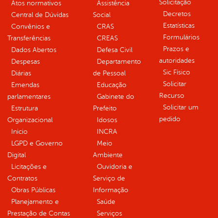
Solicitação
Atos normativos
Assistência
Decretos
Central de Dúvidas
Social
Estatísticas
Convênios e
CRAS
Formulários
Transferências
CREAS
Prazos e
Dados Abertos
Defesa Civil
autoridades
Despesas
Departamento
Sic Físico
Diárias
de Pessoal
Solicitar
Emendas
Educação
Recurso
parlamentares
Gabinete do
Solicitar um
Estrutura
Prefeito
pedido
Organizacional
Idosos
Inicio
INCRA
LGPD e Governo
Meio
Digital
Ambiente
Licitações e
Ouvidoria e
Contratos
Serviço de
Obras Públicas
Informação
Planejamento e
Saúde
Prestação de Contas
Serviços