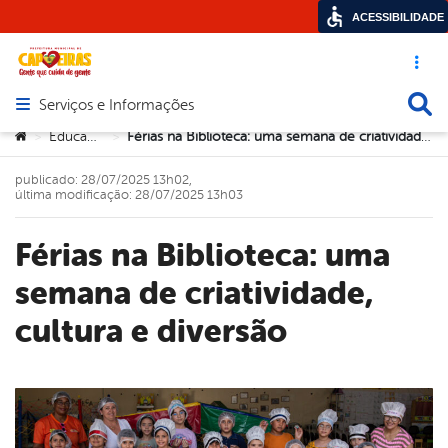
ACESSIBILIDADE
Acesso ráp
Busca
Serviços e Informações
Abrir menu principal de navegação
Você está aqui:
Educação
Férias na Biblioteca: uma semana de criatividade, cultura e diversão
>
>
publicado: 28/07/2025 13h02,
última modificação: 28/07/2025 13h03
Férias na Biblioteca: uma
semana de criatividade,
cultura e diversão
book