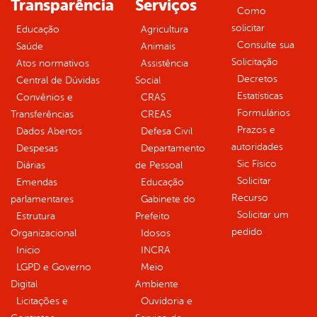
Transparência
Serviços
Como
solicitar
Educação
Agricultura
Consulte sua
Saúde
Animais
Solicitação
Atos normativos
Assistência
Decretos
Central de Dúvidas
Social
Estatísticas
Convênios e
CRAS
Formulários
Transferências
CREAS
Prazos e
Dados Abertos
Defesa Civil
autoridades
Despesas
Departamento
Sic Físico
Diárias
de Pessoal
Solicitar
Emendas
Educação
Recurso
parlamentares
Gabinete do
Solicitar um
Estrutura
Prefeito
pedido
Organizacional
Idosos
Inicio
INCRA
LGPD e Governo
Meio
Digital
Ambiente
Licitações e
Ouvidoria e