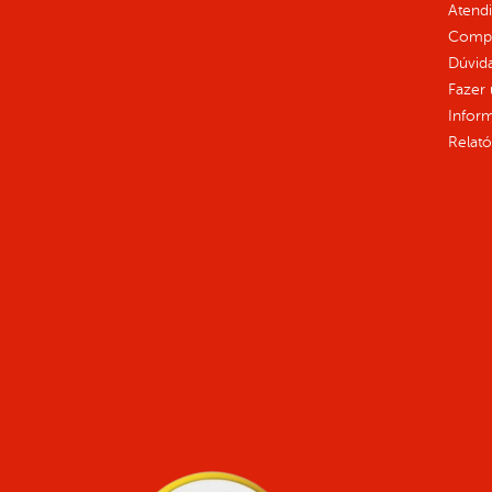
Atend
Compe
Dúvid
Fazer
Infor
Relató