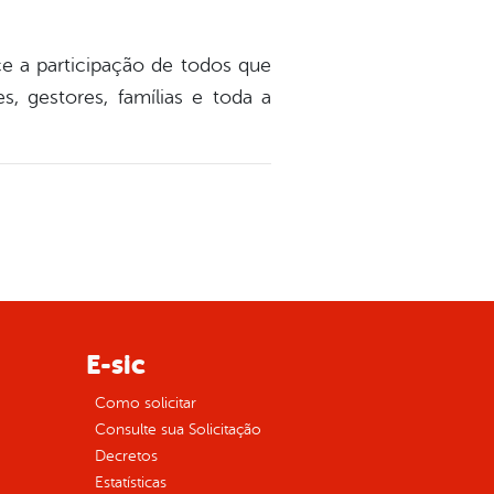
ce a participação de todos que
s, gestores, famílias e toda a
E-sic
Como solicitar
Consulte sua Solicitação
Decretos
Estatísticas