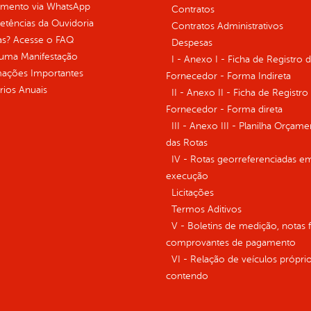
imento via WhatsApp
Contratos
tências da Ouvidoria
Contratos Administrativos
as? Acesse o FAQ
Despesas
 uma Manifestação
I - Anexo I - Ficha de Registro 
mações Importantes
Fornecedor - Forma Indireta
rios Anuais
II - Anexo II - Ficha de Registro
Fornecedor - Forma direta
III - Anexo III - Planilha Orçame
das Rotas
IV - Rotas georreferenciadas e
execução
Licitações
Termos Aditivos
V - Boletins de medição, notas f
comprovantes de pagamento
VI - Relação de veículos próprio
contendo