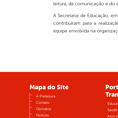
leitura, da comunicação e do 
A Secretaria de Educação, em 
contribuíram para a realizaçã
equipe envolvida na organiza
Mapa do Site
Port
Tra
A Prefeitura
Contato
Educa
Glossário
Saúde
Notícias
Atos 