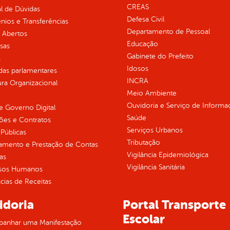
CREAS
l de Dúvidas
Defesa Civil
ios e Transferências
Departamento de Pessoal
 Abertos
Educação
sas
Gabinete do Prefeito
s
Idosos
as parlamentares
INCRA
ura Organizacional
Meio Ambiente
Ouvidoria e Serviço de Informa
 Governo Digital
Saúde
ções e Contratos
Serviços Urbanos
Públicas
Tributação
jamento e Prestação de Contas
Vigilância Epidemiológica
as
Vigilância Sanitária
sos Humanos
ias de Receitas
idoria
Portal Transporte
Escolar
anhar uma Manifestação