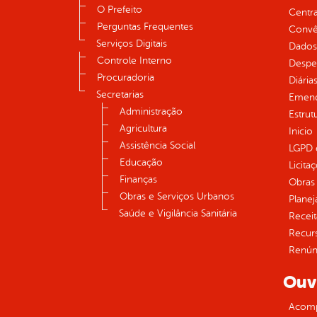
O Prefeito
Centra
Perguntas Frequentes
Convên
Serviços Digitais
Dados
Controle Interno
Despe
Procuradoria
Diária
Secretarias
Emend
Administração
Estrut
Agricultura
Inicio
Assistência Social
LGPD e
Educação
Licita
Finanças
Obras 
Obras e Serviços Urbanos
Plane
Saúde e Vigilância Sanitária
Receit
Recur
Renúnc
Ouv
Acomp