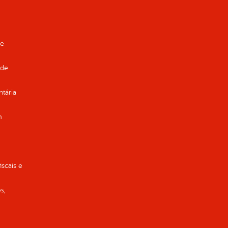
de
 de
ntária
m
iscais e
s,