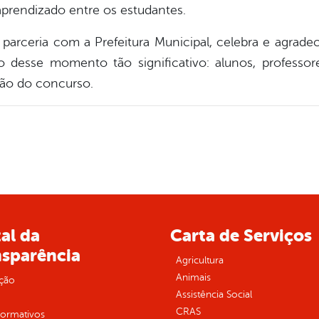
aprendizado entre os estudantes.
parceria com a Prefeitura Municipal, celebra e agrade
o desse momento tão significativo: alunos, professore
ção do concurso.
al da
Carta de Serviços
nsparência
Agricultura
Animais
ção
Assistência Social
CRAS
normativos