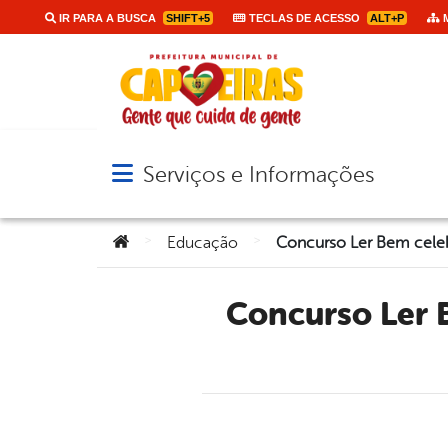
IR PARA A BUSCA
SHIFT+5
TECLAS DE ACESSO
ALT+P
M
Serviços e Informações
Abrir menu principal de navegação
Você está aqui:
>
>
Educação
Concurso Ler Bem celebra talento, superação e incentivo à