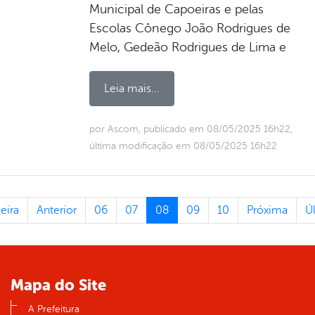
Municipal de Capoeiras e pelas
Escolas Cônego João Rodrigues de
Melo, Gedeão Rodrigues de Lima e
Leia mais...
por Ascom, publicado em 08/05/2025 16h22,
última modificação em 08/05/2025 16h22
eira
Anterior
06
07
08
09
10
Próxima
Ú
Mapa do Site
A Prefeitura