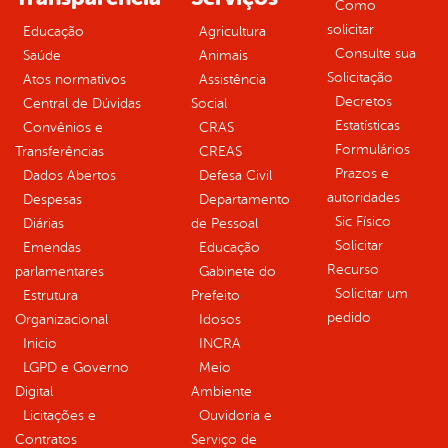
Como
solicitar
Educação
Agricultura
Consulte sua
Saúde
Animais
Solicitação
Atos normativos
Assistência
Decretos
Central de Dúvidas
Social
Estatísticas
Convênios e
CRAS
Formulários
Transferências
CREAS
Prazos e
Dados Abertos
Defesa Civil
autoridades
Despesas
Departamento
Sic Físico
Diárias
de Pessoal
Solicitar
Emendas
Educação
Recurso
parlamentares
Gabinete do
Solicitar um
Estrutura
Prefeito
pedido
Organizacional
Idosos
Inicio
INCRA
LGPD e Governo
Meio
Digital
Ambiente
Licitações e
Ouvidoria e
Contratos
Serviço de