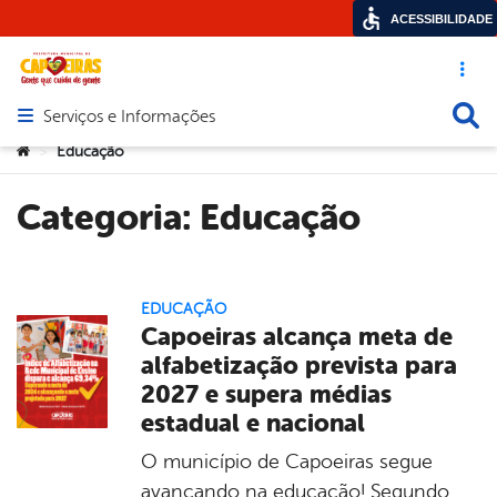
ACESSIBILIDADE
Acesso ráp
Busca
Serviços e Informações
Abrir menu principal de navegação
Você está aqui:
Educação
>
Categoria:
Educação
EDUCAÇÃO
Capoeiras alcança meta de
alfabetização prevista para
2027 e supera médias
estadual e nacional
O município de Capoeiras segue
avançando na educação! Segundo