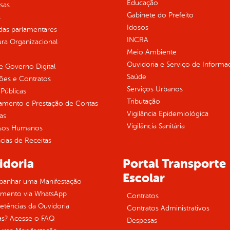
Educação
sas
Gabinete do Prefeito
s
Idosos
as parlamentares
INCRA
ura Organizacional
Meio Ambiente
Ouvidoria e Serviço de Informa
 Governo Digital
Saúde
ções e Contratos
Serviços Urbanos
Públicas
Tributação
jamento e Prestação de Contas
Vigilância Epidemiológica
as
Vigilância Sanitária
sos Humanos
ias de Receitas
idoria
Portal Transporte
Escolar
anhar uma Manifestação
imento via WhatsApp
Contratos
tências da Ouvidoria
Contratos Administrativos
as? Acesse o FAQ
Despesas