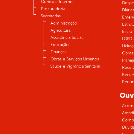
Controle Interno
Despe
Procuradoria
Diária
Secretarias
Emend
Administração
Estrut
Agricultura
Inicio
Assistência Social
LGPD e
Educação
Licita
Finanças
Obras 
Obras e Serviços Urbanos
Plane
Saúde e Vigilância Sanitária
Receit
Recur
Renúnc
Ouv
Acomp
Atend
Compe
Dúvid