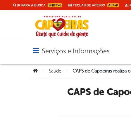
IR PARA A BUSCA
SHIFT+5
TECLAS DE ACESSO
ALT+P
M
Serviços e Informações
Abrir menu principal de navegação
Você está aqui:
>
>
Saúde
CAPS de Capoeiras realiza caminhada e evento em apoio à