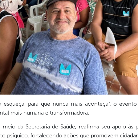
e esqueça, para que nunca mais aconteça”, o event
tal mais humana e transformadora.
r meio da Secretaria de Saúde, reafirma seu apoio às p
to psíquico, fortalecendo ações que promovem cidadani