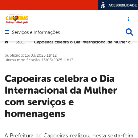
ACESSIBILIDADE
Acesso ráp
Busca
Serviços e Informações
Abrir menu principal de navegação
Você está aqui:
Saúde
Capoeiras celebra o Dia Internacional da Mulher com serviços e homenagens
>
>
publicado: 15/03/2025 11h12,
última modificação: 15/03/2025 11h13
Capoeiras celebra o Dia
Internacional da Mulher
com serviços e
homenagens
A Prefeitura de Capoeiras realizou, nesta sexta-feira