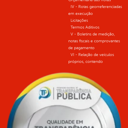
IV - Rotas georreferenciadas
em execução
Licitações
Termos Aditivos
V - Boletins de medição,
notas fiscais e comprovantes
de pagamento
VI - Relação de veículos
próprios, contendo