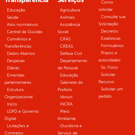
Como
solicitar
Educação
Agricultura
Consulte sua
Saúde
Animais
Solicitação
Atos normativos
Assistência
Decretos
Central de Dúvidas
Social
Estatísticas
Convênios e
CRAS
Formulários
Transferências
CREAS
Prazos e
Dados Abertos
Defesa Civil
autoridades
Despesas
Departamento
Sic Físico
Diárias
de Pessoal
Solicitar
Emendas
Educação
Recurso
parlamentares
Gabinete do
Solicitar um
Estrutura
Prefeito
pedido
Organizacional
Idosos
Inicio
INCRA
LGPD e Governo
Meio
Digital
Ambiente
Licitações e
Ouvidoria e
Contratos
Serviço de