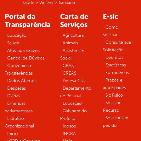
Saúde e Vigilância Sanitária
Portal da
Carta de
E-sic
Transparência
Serviços
Como
solicitar
Educação
Agricultura
Consulte sua
Saúde
Animais
Solicitação
Atos normativos
Assistência
Decretos
Central de Dúvidas
Social
Estatísticas
Convênios e
CRAS
Formulários
Transferências
CREAS
Prazos e
Dados Abertos
Defesa Civil
autoridades
Despesas
Departamento
Sic Físico
Diárias
de Pessoal
Solicitar
Emendas
Educação
Recurso
parlamentares
Gabinete do
Solicitar um
Estrutura
Prefeito
pedido
Organizacional
Idosos
Inicio
INCRA