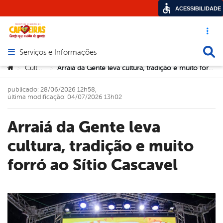
ACESSIBILIDADE
Acesso ráp
Busca
Serviços e Informações
Abrir menu principal de navegação
Você está aqui:
Cultura
Arraiá da Gente leva cultura, tradição e muito forró ao Sítio Cascavel
>
>
publicado: 28/06/2026 12h58,
última modificação: 04/07/2026 13h02
Arraiá da Gente leva
cultura, tradição e muito
forró ao Sítio Cascavel
book