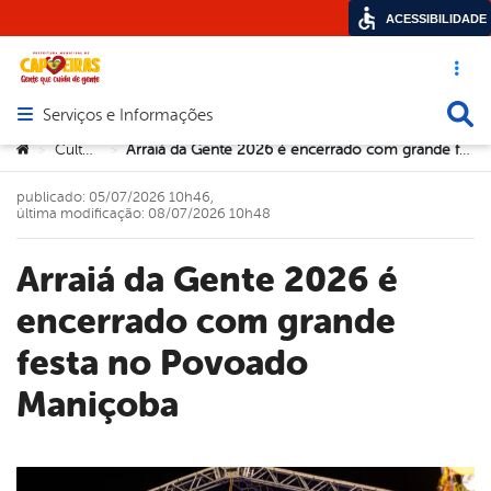
ACESSIBILIDADE
Acesso ráp
Busca
Serviços e Informações
Abrir menu principal de navegação
Você está aqui:
Cultura
Arraiá da Gente 2026 é encerrado com grande festa no Povoado Maniçoba
>
>
publicado: 05/07/2026 10h46,
última modificação: 08/07/2026 10h48
Arraiá da Gente 2026 é
encerrado com grande
festa no Povoado
Maniçoba