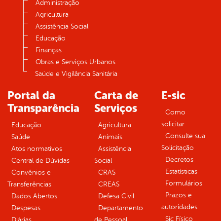
Administração
Agricultura
Assistência Social
Educação
Finanças
Obras e Serviços Urbanos
Saúde e Vigilância Sanitária
Portal da
Carta de
E-sic
Transparência
Serviços
Como
solicitar
Educação
Agricultura
Consulte sua
Saúde
Animais
Solicitação
Atos normativos
Assistência
Decretos
Central de Dúvidas
Social
Estatísticas
Convênios e
CRAS
Formulários
Transferências
CREAS
Prazos e
Dados Abertos
Defesa Civil
autoridades
Despesas
Departamento
Sic Físico
Diárias
de Pessoal